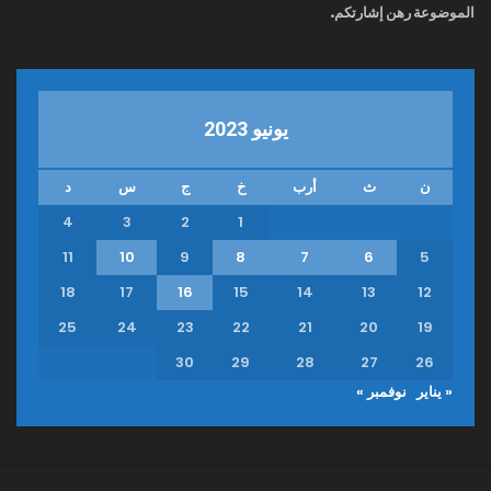
الموضوعة رهن إشارتكم.
يونيو 2023
ن
ث
أرب
خ
ج
س
د
4
3
2
1
11
10
9
8
7
6
5
18
17
16
15
14
13
12
25
24
23
22
21
20
19
30
29
28
27
26
« يناير
نوفمبر »