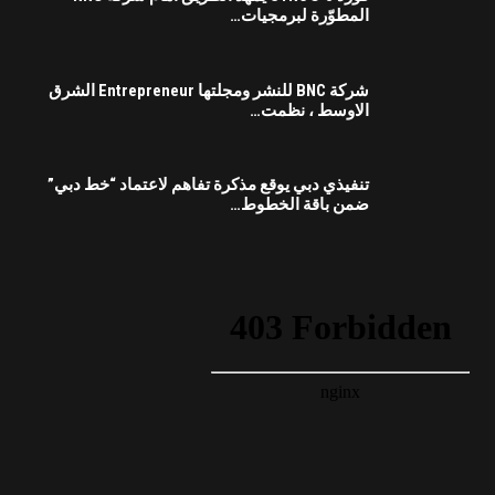
المطوّرة لبرمجيات…
شركة BNC للنشر ومجلتها Entrepreneur الشرق
الاوسط ، نظمت…
تنفيذي دبي يوقع مذكرة تفاهم لاعتماد “خط دبي”
ضمن باقة الخطوط…