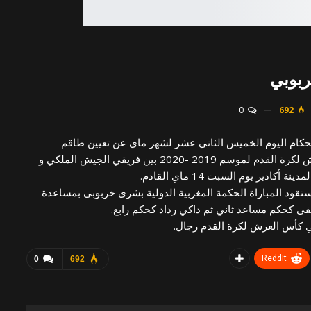
ربوبي
0
692
 للحكام اليوم الخميس الثاني عشر لشهر ماي عن تعيين طاقم
التحكيم الذي سيشرف على إدارة مقابلة نهائي كأس العرش لكرة القدم لموسم 2019 -2020 بين فريقي الجيش الملكي و
ير يوم السبت 14 ماي القادم.
ستقود المباراة الحكمة المغربية الدولية بشرى خربوبى بمساعدة
ى كحكم مساعد ثاني ثم داكي رداد كحكم رابع.
ئي كأس العرش لكرة القدم رجال.
ReddIt
0
692