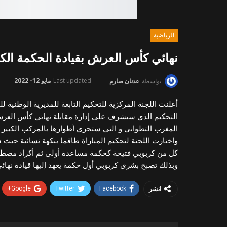
الرياضية
نهائي كأس العرش بقيادة الحكمة الك
Last updated
مايو 12- 2022
بواسطة
عدنان صارم
أعلنت اللجنة المركزية للتحكيم التابعة للمديرية الوطنية
المغرب التطواني و التي ستجري أطوارها بالمركب الكبير لمدينة أكاد
واختارت اللجنة لتحكيم المباراة طاقما بنكهة نسائية حيث 
كل من كربوبي فتيحة كحكمة مساعدة أولى ثم أكراد مصطف
وبذلك تصبح بشرى كربوبي أول حكمة يعهد إليها قيادة نها
انشر
Google+
Twitter
Facebook