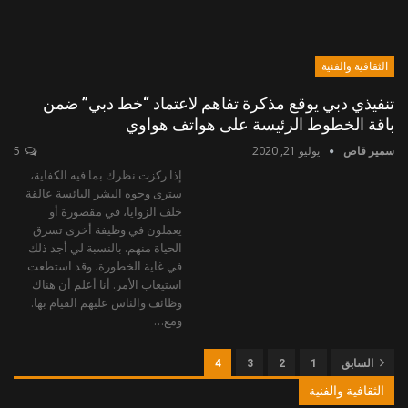
الثقافية والفنية
تنفيذي دبي يوقع مذكرة تفاهم لاعتماد “خط دبي” ضمن
باقة الخطوط الرئيسة على هواتف هواوي
سمير قاص
يوليو 21, 2020
5
إذا ركزت نظرك بما فيه الكفاية،
سترى وجوه البشر البائسة عالقة
خلف الزوايا، في مقصورة أو
يعملون في وظيفة أخرى تسرق
الحياة منهم. بالنسبة لي أجد ذلك
في غاية الخطورة، وقد استطعت
استيعاب الأمر. أنا أعلم أن هناك
وظائف والناس عليهم القيام بها.
ومع…
السابق
1
2
3
4
الثقافية والفنية