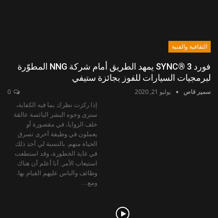
الثقافية والفنية
فورد SYNC® 3 يمهد الطريق أمام شركة NNG المطوّرة
لبرمجيات السيارات للفوز بجائزة ستيفي
سمير قاص
يوليو 21, 2020
0
إذا ركزت نظرك بما فيه الكفاية،
سترى وجوه البشر البائسة عالقة
خلف الزوايا، في مقصورة أو
يعملون في وظيفة أخرى تسرق
الحياة منهم. بالنسبة لي أجد ذلك
في غاية الخطورة، وقد استطعت
استيعاب الأمر. أنا أعلم أن هناك
وظائف والناس عليهم القيام بها.
ومع…