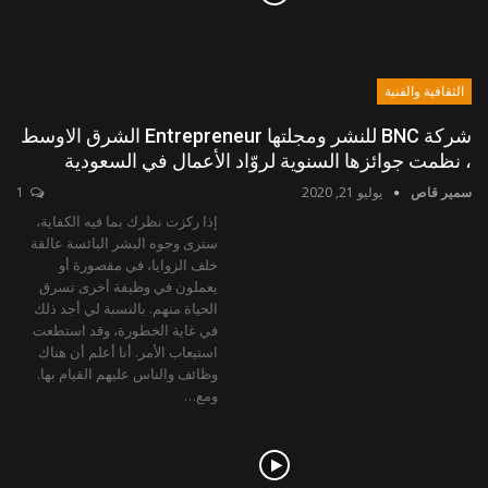
الثقافية والفنية
شركة BNC للنشر ومجلتها Entrepreneur الشرق الاوسط
، نظمت جوائزها السنوية لروّاد الأعمال في السعودية
سمير قاص
يوليو 21, 2020
1
إذا ركزت نظرك بما فيه الكفاية،
سترى وجوه البشر البائسة عالقة
خلف الزوايا، في مقصورة أو
يعملون في وظيفة أخرى تسرق
الحياة منهم. بالنسبة لي أجد ذلك
في غاية الخطورة، وقد استطعت
استيعاب الأمر. أنا أعلم أن هناك
وظائف والناس عليهم القيام بها.
ومع…